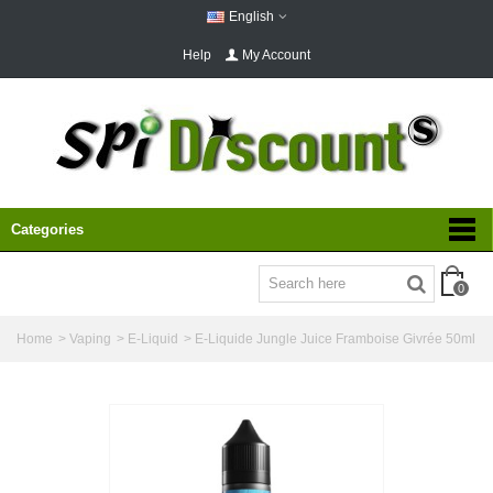
English
Help
My Account
Categories
0
Home
>
Vaping
>
E-Liquid
>
E-Liquide Jungle Juice Framboise Givrée 50ml