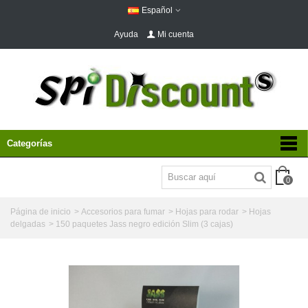
Español
Ayuda
Mi cuenta
Categorías
0
Página de inicio
>
Accesorios para fumar
>
Hojas para rodar
>
Hojas
delgadas
>
150 paquetes Jass negro edición Slim (3 cajas)