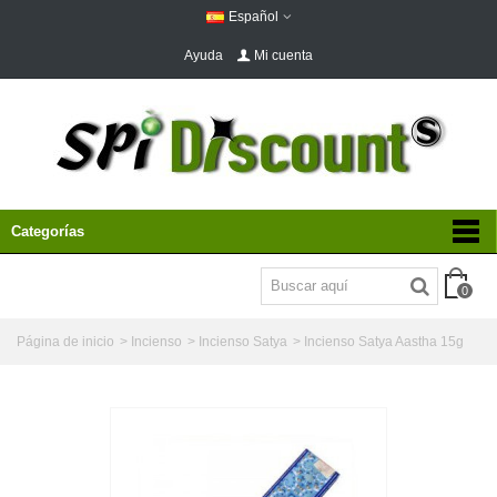
Español
Ayuda
Mi cuenta
Categorías
0
Página de inicio
>
Incienso
>
Incienso Satya
>
Incienso Satya Aastha 15g