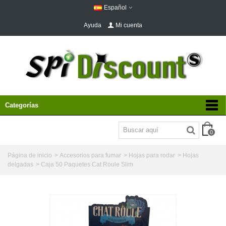
Español
Ayuda
Mi cuenta
Categorías
0
Página de inicio
>
Accesorios para fumar
>
Hojas para rodar
>
Hojas
delgadas
>
Caja 50 Paquetes Cat Roule Slim