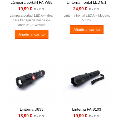
Lámpara portátil FA-W55
Linterna frontal LED 5.1
19,99 €
24,90 €
tax incl.
tax incl.
Lámpara portátil LED./p> Ideal
Linterna frontal LED./p> Modelo:
para trabajar de noche./p>
5.1/p>
Modelo: FA-W55/p>
Añadir al carrito
Añadir al carrito
Linterna U833
Linterna FA-8103
18,99 €
19,90 €
tax incl.
tax incl.