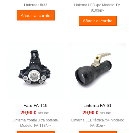
Linterna U833
Linterna LED./p> Modelo: FA-
8103/p>
Añadir al carrito
Añadir al carrito
Faro FA-T18
Linterna FA-S1
29,90 €
29,90 €
tax incl.
tax incl.
Linterna frontal ultra potente.
Linterna LED táctica./p> Modelo:
Modelo: FA-T18/p>
FA-S1/p>