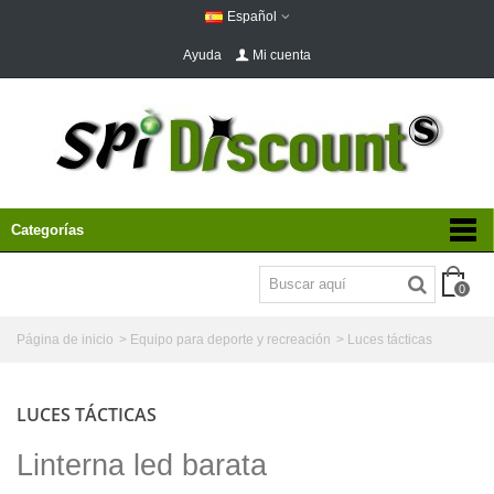
Español
Ayuda
Mi cuenta
Categorías
0
Página de inicio
>
Equipo para deporte y recreación
>
Luces tácticas
LUCES TÁCTICAS
Linterna led barata