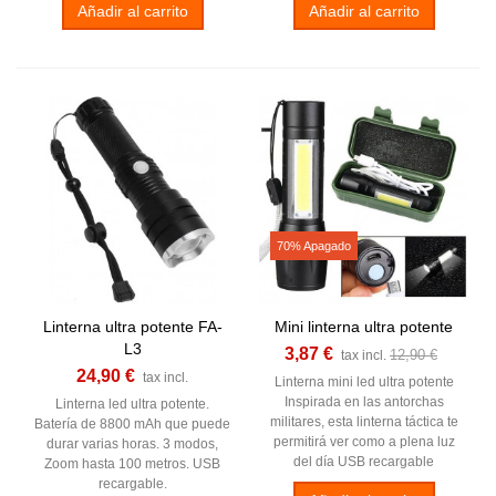
Añadir al carrito
Añadir al carrito
70% Apagado
Linterna ultra potente FA-
Mini linterna ultra potente
L3
3,87 €
12,90 €
tax incl.
24,90 €
tax incl.
Linterna mini led ultra potente
Inspirada en las antorchas
Linterna led ultra potente.
militares, esta linterna táctica te
Batería de 8800 mAh que puede
permitirá ver como a plena luz
durar varias horas. 3 modos,
del día USB recargable
Zoom hasta 100 metros. USB
recargable.