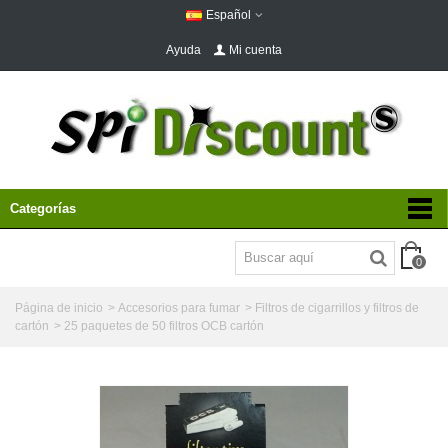
Español
Ayuda
Mi cuenta
Categorías
0
Página de inicio
>
Accesorios para fumar
>
Filtros de cigarrillos y filtros de
cartón
>
25 paquetes de 50 filtros OCB cartón