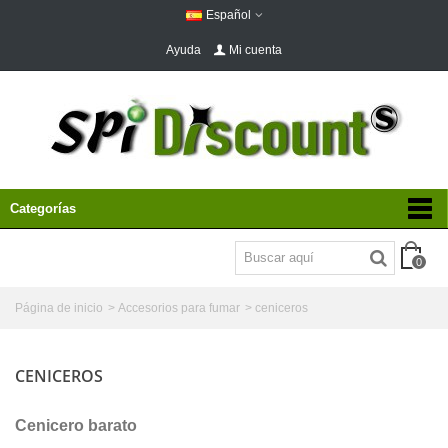
Español
Ayuda
Mi cuenta
Categorías
0
Página de inicio
>
Accesorios para fumar
>
ceniceros
CENICEROS
Cenicero barato