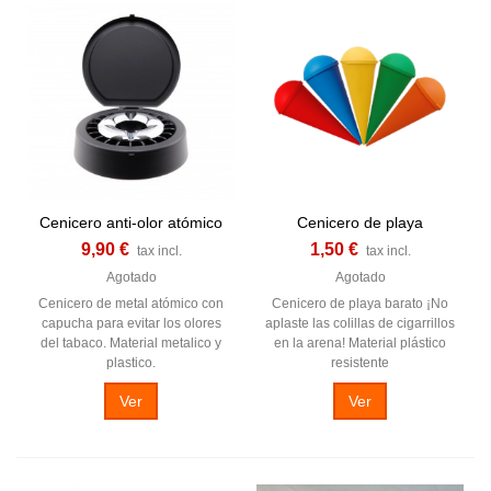
Cenicero anti-olor atómico
Cenicero de playa
9,90 €
1,50 €
tax incl.
tax incl.
Agotado
Agotado
Cenicero de metal atómico con
Cenicero de playa barato ¡No
capucha para evitar los olores
aplaste las colillas de cigarrillos
del tabaco. Material metalico y
en la arena! Material plástico
plastico.
resistente
Ver
Ver