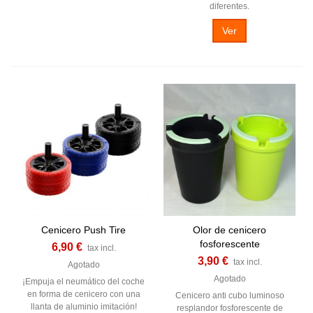
diferentes.
Ver
Cenicero Push Tire
Olor de cenicero
fosforescente
6,90 €
tax incl.
3,90 €
tax incl.
Agotado
Agotado
¡Empuja el neumático del coche
en forma de cenicero con una
Cenicero anti cubo luminoso
llanta de aluminio imitación!
resplandor fosforescente de