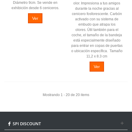
Diámetro 9cm. Se vende en
olor. Impresiona a tus amigos
exhibición desde 6 ceniceros.
durante la noche gracias al
cenicero fosforescente. Carbón
Ver
activado con su sistema de
embudo que atrapa los
olores. Útil también para el
coche, el tamaño de la bandeja
está especialmente diseñado
para entrar en copas de puertas
o ubicación específica. Tamaño
11,2 x 8.3 cm
Ver
Mostrando 1 - 20 de 20 items
SPI DISCOUNT