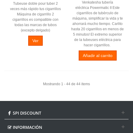
Venkatesha tubería
Tubeuse doble pour tuber 2
eléctrica Powermatic II Este
veces más rápido tus cigarrillos
cigarrillos de tubérculo de
Máquina de cigarrillo 2
máquina, simplificar la vida y te
cigarrillos es compatible con
ahorrará mucho tiempo. Carlito
todas las marcas de tubos
hasta 20 cigarrillos en menos de
(excepto delgado)
5 minutos! El extremo superior
de la tubeuses eléctrica para
Ver
hacer cigarrillos.
Añadir al carrito
Mostrando 1 - 44 de 44 items
SPI DISCOUNT
INFORMACIÓN