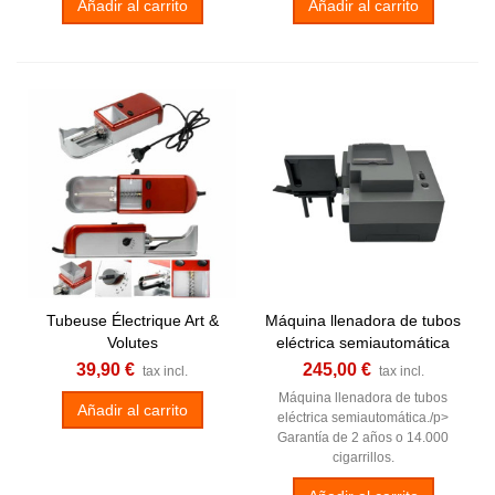
Añadir al carrito
Añadir al carrito
Tubeuse Électrique Art &
Máquina llenadora de tubos
Volutes
eléctrica semiautomática
39,90 €
245,00 €
tax incl.
tax incl.
Máquina llenadora de tubos
Añadir al carrito
eléctrica semiautomática./p>
Garantía de 2 años o 14.000
cigarrillos.