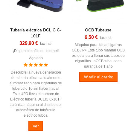
Tubería eléctrica DCLIC C-
OCB Tubeuse
101F
6,50 €
tax incl.
329,90 €
tax incl.
Máquina para fumar cigarros
OCB./ P> Este tubo manual OCB
¡Disponible sólo en Internet!
es ideal para llenar sus tubos de
Agotado
cigarrillos. laOCB tubeusees
garantía de 1 año
Descubre la nueva generación
Añadir al carrito
de tubería eléctrica totalmente
automatizado para cigarrillos de
tubérculo 10 sin hacer nada!
Este UFO lleva el nombre de
Eléctrico tubería DCLIC C-101F
La única máquina al distribuidor
automático de tubérculo
eléctrico tubos.
Ver