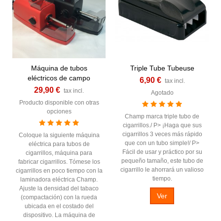
Máquina de tubos
Triple Tube Tubeuse
eléctricos de campo
6,90 €
tax incl.
29,90 €
tax incl.
Agotado
Producto disponible con otras
opciones
Champ marca triple tubo de
cigarrillos./ P> ¡Haga que sus
cigarrillos 3 veces más rápido
Coloque la siguiente máquina
que con un tubo simple!/ P>
eléctrica para tubos de
Fácil de usar y práctico por su
cigarrillos, máquina para
pequeño tamaño, este tubo de
fabricar cigarrillos. Tómese los
cigarrillo le ahorrará un valioso
cigarrillos en poco tiempo con la
tiempo.
laminadora eléctrica Champ.
Ajuste la densidad del tabaco
Ver
(compactación) con la rueda
ubicada en el costado del
dispositivo. La máquina de