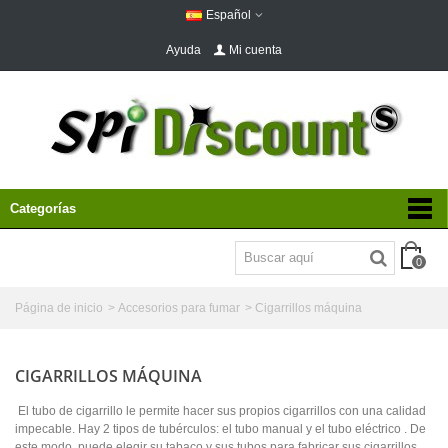
Español
Ayuda
Mi cuenta
Categorías
0
Página de inicio
>
Accesorios para fumar
>
Cigarrillos máquina
CIGARRILLOS MÁQUINA
El tubo de cigarrillo le permite hacer sus propios cigarrillos con una calidad
impecable. Hay 2 tipos de tubérculos: el tubo manual y el tubo eléctrico . De
este modo, puede elegir su tabaco y sus tubos para fabricar sus cigarrillos