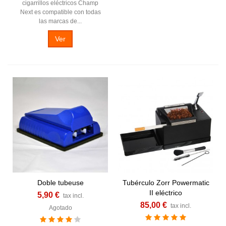
cigarrillos eléctricos Champ
Next es compatible con todas
las marcas de...
Ver
Doble tubeuse
Tubérculo Zorr Powermatic
II eléctrico
5,90 €
tax incl.
85,00 €
tax incl.
Agotado