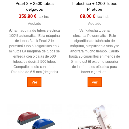
Pearl 2 + 2500 tubos
II eléctrico + 1200 Tubos
delgados
Piratube
359,90 €
89,00 €
tax incl.
tax incl.
Agotado
Agotado
¡Una máquina de tubos eléctrica
Venkatesha tubería
100% automática! Esta máquina
eléctrica Powermatic II Este
de tubos Black Pearl 2 le
cigarrillos de tubérculo de
permitirá tubo 50 cigarrillos en 7
máquina, simplificar la vida y te
minutos La máquina de tubos se
ahorrará mucho tiempo. Carlito
entrega con 5 cajas de 500
hasta 20 cigarrillos en menos de
tubos, es decir, 2.500 tubos
5 minutos! El extremo superior
Compatible solo con tubos
de la tubeuses eléctrica para
Piratube de 6.5 mm (delgado)
hacer cigarrillos.
Ver
Ver