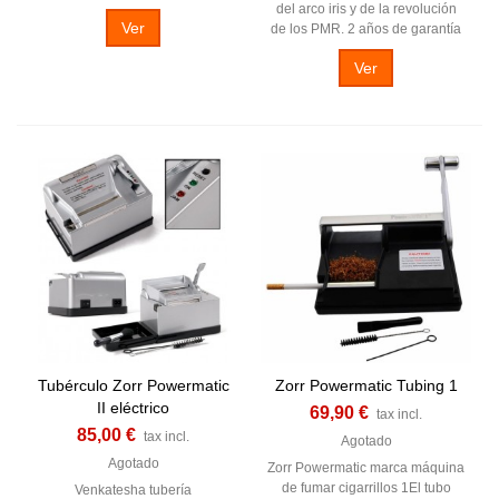
del arco iris y de la revolución
Ver
de los PMR. 2 años de garantía
Ver
Tubérculo Zorr Powermatic
Zorr Powermatic Tubing 1
II eléctrico
69,90 €
tax incl.
85,00 €
tax incl.
Agotado
Agotado
Zorr Powermatic marca máquina
de fumar cigarrillos 1El tubo
Venkatesha tubería