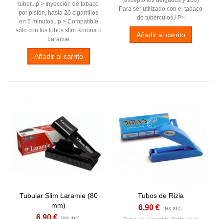
tuber...p > Inyección de tabaco
Para ser utilizado con el tabaco
por pistón, hasta 20 cigarrillos
de tubérculos./ P>
en 5 minutos...p > Compatible
sólo con los tubos slim Korona o
Añadir al carrito
Laramie
Añadir al carrito
Tubular Slim Laramie (80
Tubos de Rizla
mm)
6,90 €
tax incl.
6,90 €
tax incl.