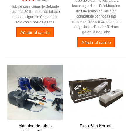
Tubo de cigarrillo Rizla para
hacer cigarrillos. EsteMáquina
Tubule para cigarrillo delgado
de tubérculos de Rizla es
Laramie 30% menos de tabaco
compatible con todas las
en cada cigarrillo Compatible
marcas de tubos (excepto tubos
solo con tubos delgados
delgados) laTubular Rizlaes
Añadir al carrito
garantía de 1 año
Añadir al carrito
Máquina de tubos
Tubo Slim Korona