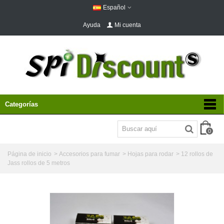
Español
Ayuda
Mi cuenta
Categorías
0
Página de inicio
>
Accesorios para fumar
>
Hojas para rodar
>
12 rollos de
Jass rollos de 5 metros