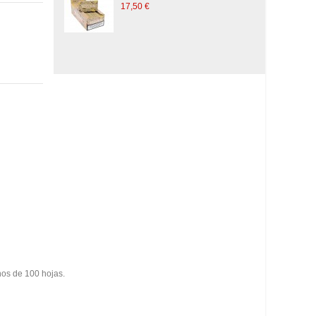
R
17,50 €
1
nos de 100 hojas.