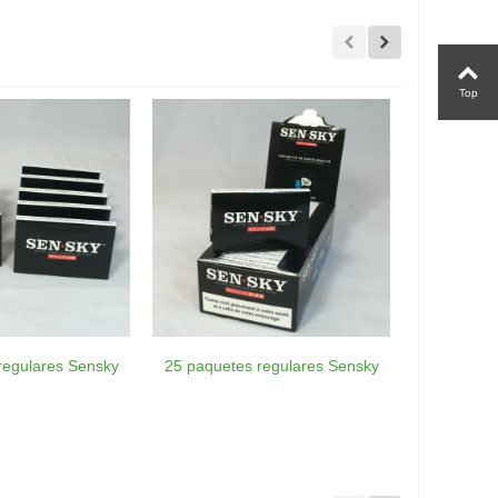
Top
regulares Sensky
25 paquetes regulares Sensky
75 paquete