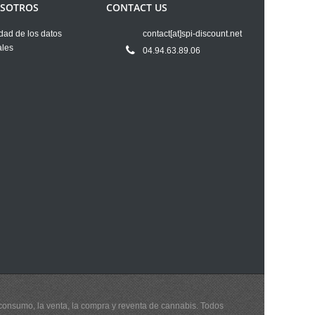
OSOTROS
CONTACT US
dad de los datos
contact[at]spi-discount.net
ales
04.94.63.89.06
 consumo, la venta, la compra y reventa de cannabis. Todos