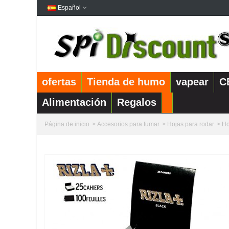
Español
ofertas
Tienda de humo
vapear
C
Alimentación
Regalos
Página de inicio
>
Accesorios para fumar
>
Hojas para rodar
>
Ho