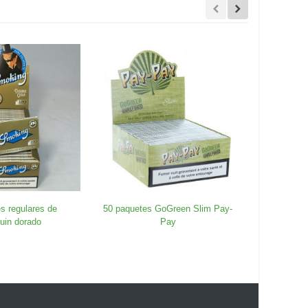
s regulares de
50 paquetes GoGreen Slim Pay-
OCB Slim
uin dorado
Pay