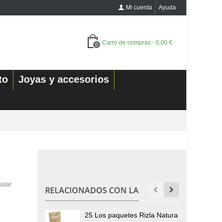
Mi cuenta
Ayuda
Carro de compras
-
0,00 €
0
to
Joyas y accesorios
.
gular
RELACIONADOS CON LA
25 Los paquetes Rizla Natura
2