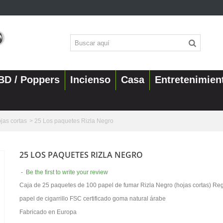
BD / Poppers
Incienso
Casa
Entretenimien
jas cortas
>
25 Los paquetes Rizla Negro
25 LOS PAQUETES RIZLA NEGRO
-
Be the first to write your review
Caja de 25 paquetes de 100 papel de fumar Rizla Negro (hojas cortas) Re
papel de cigarrillo FSC certificado goma natural árabe
Fabricado en Europa