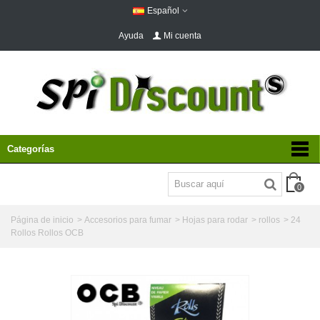
Español
Ayuda
Mi cuenta
Categorías
0
Página de inicio
>
Accesorios para fumar
>
Hojas para rodar
>
rollos
>
24
Rollos Rollos OCB