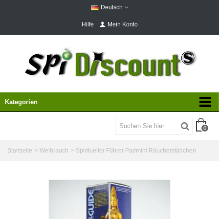
Deutsch
Hilfe
Mein Konto
Kategorien
0
Startseite
>
Weihrauch
>
Spiritueller Führer Padmini Räucherstäbchen