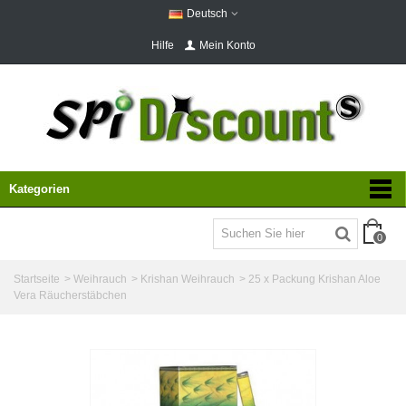
Deutsch
Hilfe
Mein Konto
Kategorien
0
Startseite
>
Weihrauch
>
Krishan Weihrauch
>
25 x Packung Krishan Aloe
Vera Räucherstäbchen