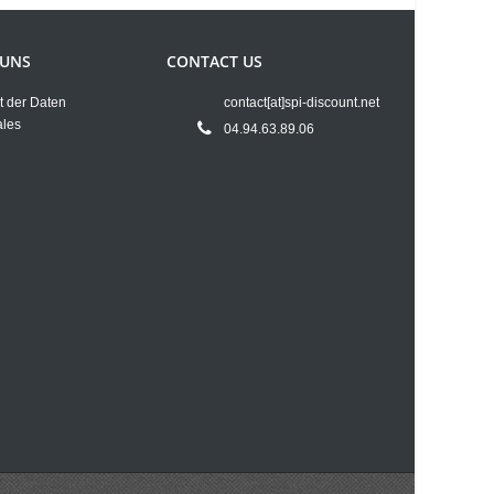
 UNS
CONTACT US
t der Daten
contact[at]spi-discount.net
ales
04.94.63.89.06