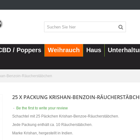
CBD / Poppers
Weihrauch
Haus
Unterhalt
shan-Benzoin-Räucherstäbchen
25 X PACKUNG KRISHAN-BENZOIN-RÄUCHERSTÄBC
-
Be the first to write your review
Schachtel mit 25 Päckchen Krishan-Benzoe-Räucherstäbchen.
Jede Packung enthält ca. 10 Räucherstäbchen.
Marke Krishan, hergestellt in Indien.