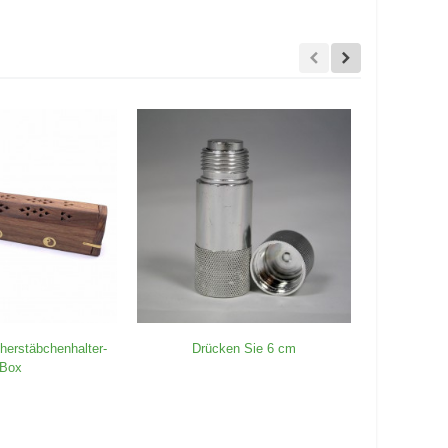
herstäbchenhalter-
Drücken Sie 6 cm
Lotus
Box
Wei