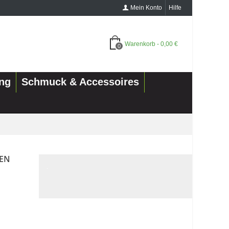
Mein Konto
Hilfe
Warenkorb
-
0,00 €
0
ung
Schmuck & Accessoires
HEN
.