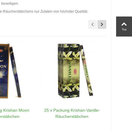
 beseitigen.
e-Räucherstäbchens nur Zutaten von höchster Qualität.
Top
g Krishan Moon
25 x Packung Krishan-Vanille-
25 x P
rstäbchen
Räucherstäbchen
Himalay