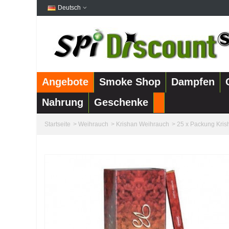
Deutsch
Angebote
Smoke Shop
Dampfen
Nahrung
Geschenke
Startseite
>
Weihrauch
>
Krishan Weihrauch
>
25 x Packung Kri