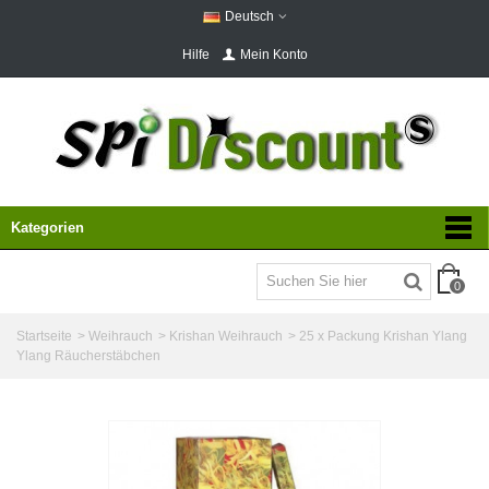
Deutsch
Hilfe
Mein Konto
Kategorien
0
Startseite
>
Weihrauch
>
Krishan Weihrauch
>
25 x Packung Krishan Ylang
Ylang Räucherstäbchen