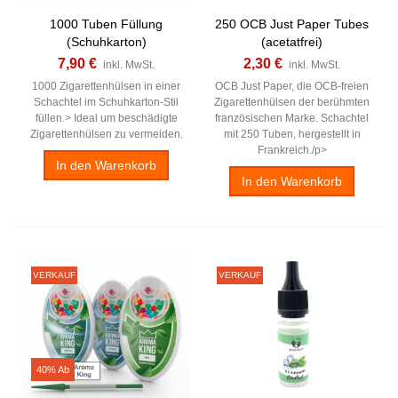
1000 Tuben Füllung
250 OCB Just Paper Tubes
(Schuhkarton)
(acetatfrei)
7,90 €
2,30 €
inkl. MwSt.
inkl. MwSt.
1000 Zigarettenhülsen in einer
OCB Just Paper, die OCB-freien
Schachtel im Schuhkarton-Stil
Zigarettenhülsen der berühmten
füllen.> Ideal um beschädigte
französischen Marke. Schachtel
Zigarettenhülsen zu vermeiden.
mit 250 Tuben, hergestellt in
Frankreich./p>
In den Warenkorb
In den Warenkorb
VERKAUF
VERKAUF
40% Ab