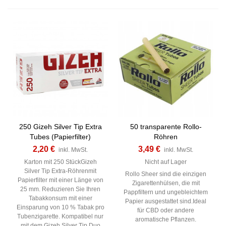
250 Gizeh Silver Tip Extra
50 transparente Rollo-
Tubes (Papierfilter)
Röhren
2,20 €
3,49 €
inkl. MwSt.
inkl. MwSt.
Karton mit 250 StückGizeh
Nicht auf Lager
Silver Tip Extra-Röhrenmit
Rollo Sheer sind die einzigen
Papierfilter mit einer Länge von
Zigarettenhülsen, die mit
25 mm. Reduzieren Sie Ihren
Pappfiltern und ungebleichtem
Tabakkonsum mit einer
Papier ausgestattet sind.Ideal
Einsparung von 10 % Tabak pro
für CBD oder andere
Tubenzigarette. Kompatibel nur
aromatische Pflanzen.
mit dem Gizeh Silver Tip Duo