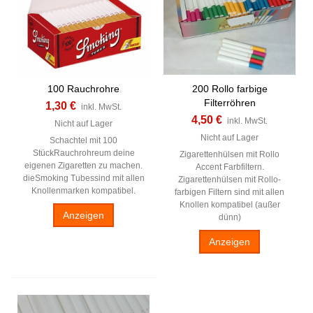
100 Rauchrohre
200 Rollo farbige
Filterröhren
1,30 €
inkl. MwSt.
4,50 €
inkl. MwSt.
Nicht auf Lager
Nicht auf Lager
Schachtel mit 100
StückRauchrohreum deine
Zigarettenhülsen mit Rollo
eigenen Zigaretten zu machen.
Accent Farbfiltern.
dieSmoking Tubessind mit allen
Zigarettenhülsen mit Rollo-
Knollenmarken kompatibel.
farbigen Filtern sind mit allen
Knollen kompatibel (außer
Anzeigen
dünn)
Anzeigen