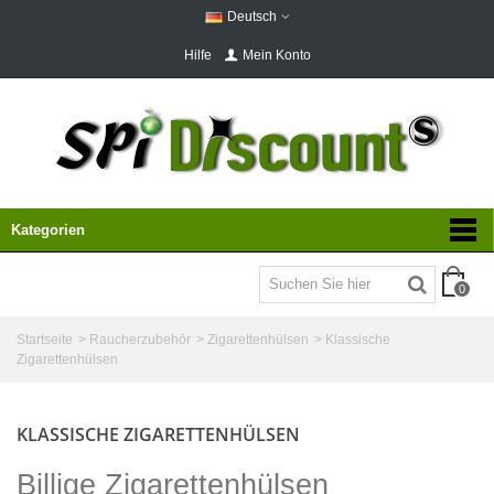
Deutsch
Hilfe
Mein Konto
Kategorien
0
Startseite
>
Raucherzubehör
>
Zigarettenhülsen
>
Klassische
Zigarettenhülsen
KLASSISCHE ZIGARETTENHÜLSEN
Billige Zigarettenhülsen