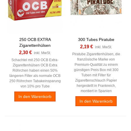
250 OCB EXTRA
300 Tubes Piratube
Zigarettenhülsen
2,19 €
inkl. MwSt.
2,30 €
inkl. MwSt.
Piratube Zigarettenhülsen, die
französische Marke von
Schachtel mit 250 OCB Extra-
Premium-Qualität zu einem
Zigarettenhülsen OCB Extra
günstigen Preis Box mit 300
Röhrchen haben einen 50%
Tuben mit Filter für
längeren Filter als normale OCB
Zigarettenschlauch Papier
250 Röhrchen Tabakeinsparung
hergestellt in Frankreich,
von 10% pro Tube
montiert in Spanien
In den Warenkorb
In den Warenkorb