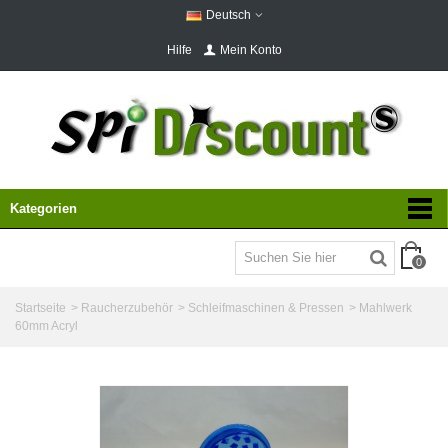
Deutsch
Hilfe
Mein Konto
Kategorien
0
Startseite
>
Raucherzubehör
>
Schleifmaschinen & Pressen
>
Mahlwerk
60mm Acryl