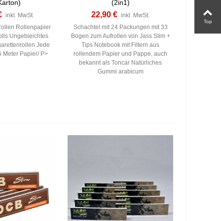
Karton)
(2in1)
€
22,90 €
inkl. MwSt.
inkl. MwSt.
Top
Rollen Rollenpapier
Schachtel mit 24 Packungen mit 33
lls Ungebleichtes
Bögen zum Aufrollen von Jass Slim +
arettenrollen Jede
Tips Notebook mit Filtern aus
5 Meter Papier/ P>
rollendem Papier und Pappe, auch
bekannt als Toncar Natürliches
Gummi arabicum