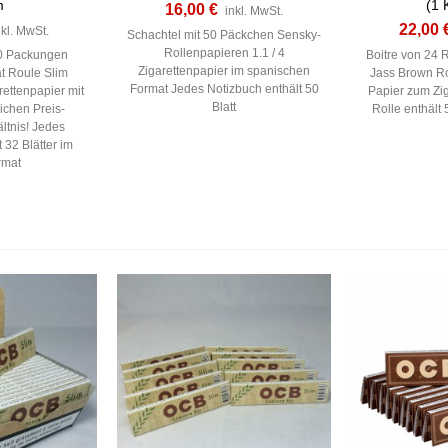
m
(1 
16,00 €
inkl. MwSt.
22,00 
nkl. MwSt.
Schachtel mit 50 Päckchen Sensky-
Rollenpapieren 1.1 / 4
50 Packungen
Boitre von 24 
Zigarettenpapier im spanischen
t Roule Slim
Jass Brown Ro
Format Jedes Notizbuch enthält 50
ettenpapier mit
Papier zum Zig
Blatt
ichen Preis-
Rolle enthält 
ltnis! Jedes
 32 Blätter im
rmat