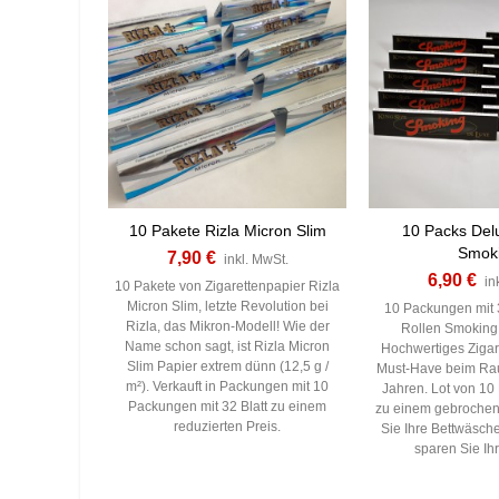
10 Pakete Rizla Micron Slim
10 Packs Del
Smok
7,90 €
inkl. MwSt.
6,90 €
in
10 Pakete von Zigarettenpapier Rizla
Micron Slim, letzte Revolution bei
10 Packungen mit 
Rizla, das Mikron-Modell! Wie der
Rollen Smoking
Name schon sagt, ist Rizla Micron
Hochwertiges Zigar
Slim Papier extrem dünn (12,5 g /
Must-Have beim Rau
m²). Verkauft in Packungen mit 10
Jahren. Lot von 10 
Packungen mit 32 Blatt zu einem
zu einem gebrochen
reduzierten Preis.
Sie Ihre Bettwäsche
sparen Sie Ihr