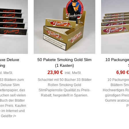
uxe Deluxe
50 Pakete Smoking Gold Slim
10 Packunge
ing
(1 Kasten)
23,90 €
6,90 €
kl. MwSt.
inkl. MwSt.
33 Blättern zum
Schachtel mit 50 Bücher 33 Blätter
10 Packungen
 Deluxe Slim
Rollen Smoking Gold
Blättern Sm
ettenpapier, das
SlimPapierrolle Qualität zu Preis-
Hochwertiges Ro
chen seit vielen
Rabatt, hergestellt in Spanien.
günstigen Prei
Buch der Blätter
Gummi arabicu
en Preis. Kaufen
P
 im Internet und
 Geld!br />