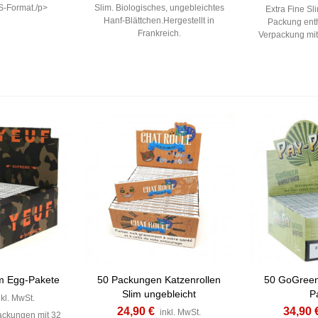
S-Format./p>
Slim. Biologisches, ungebleichtes
Extra Fine Sl
Hanf-Blättchen.Hergestellt in
Packung enth
Frankreich.
Verpackung mit
m Egg-Pakete
50 Packungen Katzenrollen
50 GoGreen
Slim ungebleicht
P
nkl. MwSt.
24,90 €
34,90 
inkl. MwSt.
ackungen mit 32