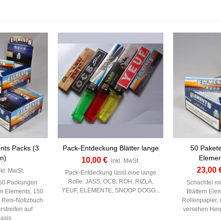
nts Packs (3
Pack-Entdeckung Blätter lange
50 Pakete
n)
Elemen
10,00 €
inkl. MwSt.
23,00 
nkl. MwSt.
Pack-Entdeckung lässt eine lange
Rolle: JASS, OCB, ROH, RIZLA,
 50 Packungen
Schachtel mi
YEUF, ELEMENTE, SNOOP DOGG...
lim Elements, 150
Blättern Ele
 Reis-Notizbuch
Rollenpapier,
rstreifen auf
versehen Herg
asis