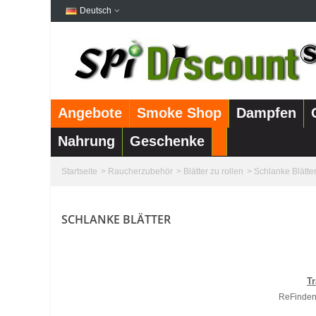
Deutsch
Angebote
Smoke Shop
Dampfen
Nahrung
Geschenke
Startseite
>
Raucherzubehör
>
Blätter zu rollen
>
Schlanke Blätte
SCHLANKE BLÄTTER
Tr
ReFinden 