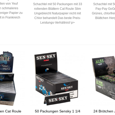
llen von Yeuf
Schachtel mit 50 Packungen mit 33
Schachtel mit 
n schmaleres
rollenden Blättern Cat Roule Slim
Pay-Pay GoGr
eniger Papier zu
Ungebleicht Naturpapier nicht mit
Grünes, chlorfrei
t in Frankreich
Chlor behandelt Das beste Preis-
Blättchen Herg
Leistungs-Verhältnis!/ p>
en Cat Roule
50 Packungen Sensky 1 1/4
24 Brötchen 