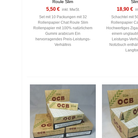
Roule Slim
Sli
5,50 €
18,90 €
inkl. MwSt.
i
Set mit 10 Packungen mit 32
Schachtel mit 
Rollenpapier Chat Roule Slim
Rollenpapier Ca
Rollenpapier mit 100% natürlichem
Hochwertiges Zigar
Gummi arabicum Ein
einem unglaubl
hervorragendes Preis-Leistungs-
Leistungs-Verhä
Verhältnis
Notizbuch enthält
Langfo