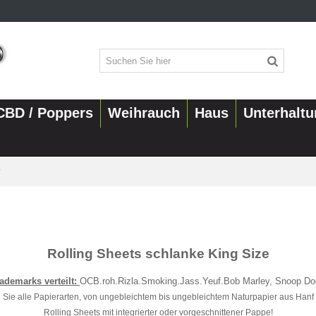
CBD / Poppers
Weihrauch
Haus
Unterhalt
r
Rolling Sheets schlanke King Size
ademarks verteilt:
OCB.roh.Rizla.Smoking.Jass.Yeuf.Bob Marley, Snoop D
Sie alle Papierarten, von ungebleichtem bis ungebleichtem Naturpapier aus Hanf
Rolling Sheets mit integrierter oder vorgeschnittener Pappe!