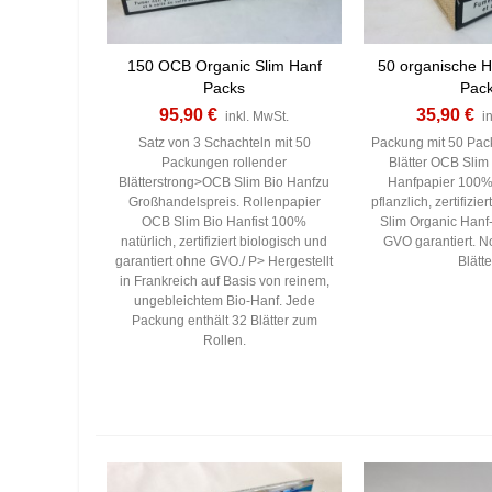
150 OCB Organic Slim Hanf
50 organische 
Packs
Pac
95,90 €
35,90 €
inkl. MwSt.
i
Satz von 3 Schachteln mit 50
Packung mit 50 Pac
Packungen rollender
Blätter OCB Slim
Blätterstrong>OCB Slim Bio Hanfzu
Hanfpapier 100% 
Großhandelspreis. Rollenpapier
pflanzlich, zertifizi
OCB Slim Bio Hanfist 100%
Slim Organic Hanf-
natürlich, zertifiziert biologisch und
GVO garantiert. N
garantiert ohne GVO./ P> Hergestellt
Blätt
in Frankreich auf Basis von reinem,
ungebleichtem Bio-Hanf. Jede
Packung enthält 32 Blätter zum
Rollen.