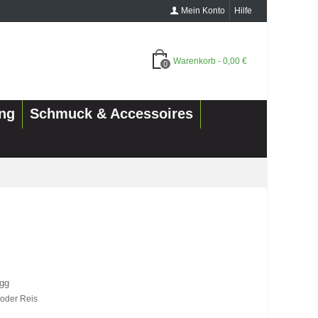
Mein Konto
Hilfe
Warenkorb
-
0,00 €
0
ung
Schmuck & Accessoires
ogg
 oder Reis