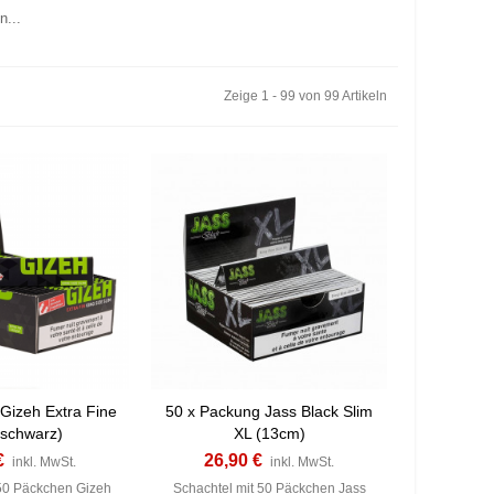
...
Zeige 1 - 99 von 99 Artikeln
Gizeh Extra Fine
50 x Packung Jass Black Slim
(schwarz)
XL (13cm)
€
26,90 €
inkl. MwSt.
inkl. MwSt.
 50 Päckchen Gizeh
Schachtel mit 50 Päckchen Jass