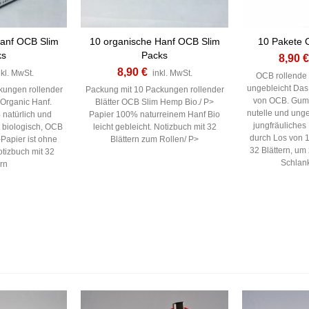
Hanf OCB Slim
10 organische Hanf OCB Slim
10 Pakete O
ks
Packs
8,90 €
8,90 €
nkl. MwSt.
inkl. MwSt.
OCB rollende B
ungebleicht Das
kungen rollender
Packung mit 10 Packungen rollender
von OCB. Gum
 Organic Hanf.
Blätter OCB Slim Hemp Bio./ P>
nutelle und ung
natürlich und
Papier 100% naturreinem Hanf Bio
jungfräuliches
ert biologisch, OCB
leicht gebleicht. Notizbuch mit 32
durch Los von 
Papier ist ohne
Blättern zum Rollen/ P>
32 Blättern, um 
otizbuch mit 32
Schlank
ern