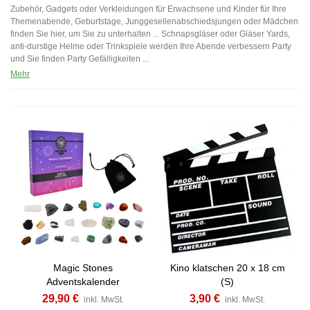
Zubehör, Gadgets oder Verkleidungen für Erwachsene und Kinder für Ihre
Themenabende, Geburtstage, Junggesellenabschiedsjungen oder Mädchen
finden Sie hier, um Sie zu unterhalten ... Schnapsgläser oder Gläser Yards,
anti-durstige Helme oder Trinkspiele werden Ihre Abende verbessern Party
und Sie finden Party Gefälligkeiten ...
Mehr
Magic Stones
Kino klatschen 20 x 18 cm
Adventskalender
(S)
29,90 €
3,90 €
inkl. MwSt.
inkl. MwSt.