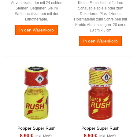
Adventskalender mit 24 echten
Kleine Filmschindel für Ihre
Steinen. Beginnen Sie im
Schauspielspiele oder zum
Weihnachtszauber mit der
Dekorieren Plastifiziertes
Lithotherapie.
Holzmaterial zum Schreiben mit
Kreide Abmessungen: 20 cm x
In den Warenkorb
18 cm x 3 cm
In den Warenkorb
Popper Super Rush
Popper Super Rush
8,90 €
8,90 €
inkl. MwSt.
inkl. MwSt.