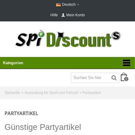
Deutsch
Hilfe
Mein Konto
Kategorien
0
Startseite
>
Ausrüstung für Sport und Freizeit
>
Partyartikel
PARTYARTIKEL
Günstige Partyartikel