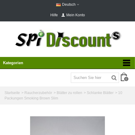
Deutsch
Hilfe
Mein Konto
Kategorien
0
Startseite
>
Raucherzubehör
>
Blätter zu rollen
>
Schlanke Blätter
>
10
Packungen Smoking Brown Slim