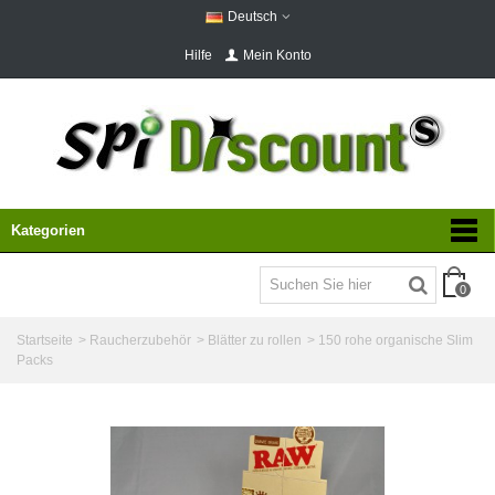
Deutsch
Hilfe
Mein Konto
Kategorien
0
Startseite
>
Raucherzubehör
>
Blätter zu rollen
>
150 rohe organische Slim
Packs