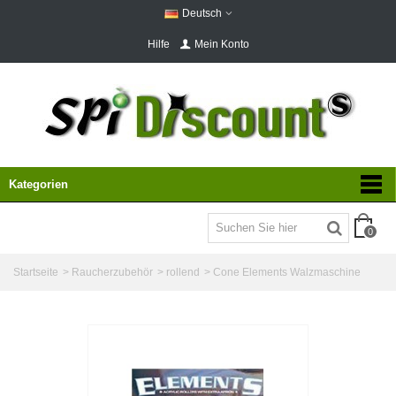
Deutsch
Hilfe
Mein Konto
Kategorien
0
Startseite
>
Raucherzubehör
>
rollend
>
Cone Elements Walzmaschine