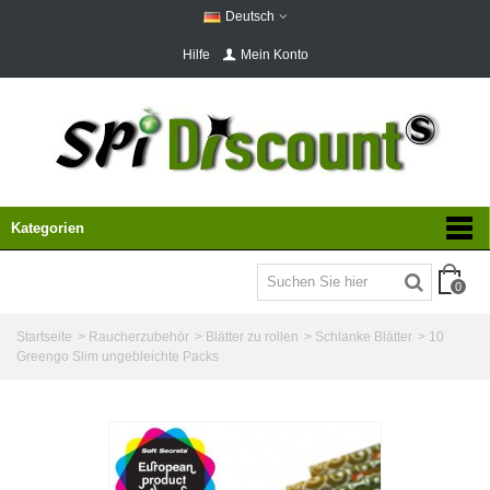
Deutsch
Hilfe
Mein Konto
Kategorien
0
Startseite
>
Raucherzubehör
>
Blätter zu rollen
>
Schlanke Blätter
>
10
Greengo Slim ungebleichte Packs