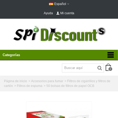
Español
Ayuda
Mi cuenta
Categorías
0
Página de inicio
>
Accesorios para fumar
>
Filtros de cigarrillos y filtros de
cartón
>
Filtros de espuma
>
50 bolsas de filtros de papel OCB