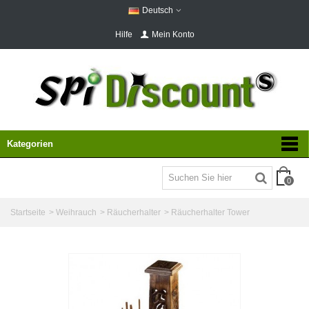
Deutsch
Hilfe
Mein Konto
Kategorien
0
Startseite
>
Weihrauch
>
Räucherhalter
>
Räucherhalter Tower