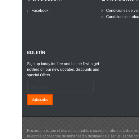
Facebook
Condiciones de ve
Conditions de retou
BOLETÍN
Sign up today for free and be the first to get
notified on our new updates, discounts and
special Offers.
Subscribe
Recordamos que el uso de cannabis o cualquier otro narcótico está
nuestros accesorios de fumar están destinados a ser utilizados con