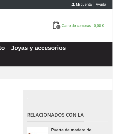
Mi cuenta
Ayuda
Carro de compras
-
0,00 €
0
to
Joyas y accesorios
.
RELACIONADOS CON LA
Puerta de madera de