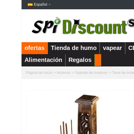
Español
ofertas
Tienda de humo
vapear
C
Alimentación
Regalos
Página de inicio
>
Incienso
>
Soporte de incienso
>
Torre de inci