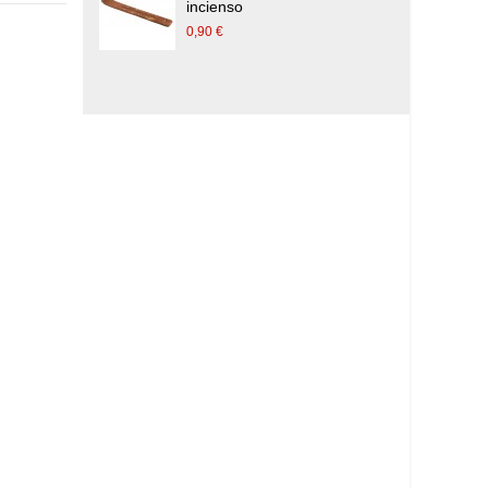
incienso
0,90 €