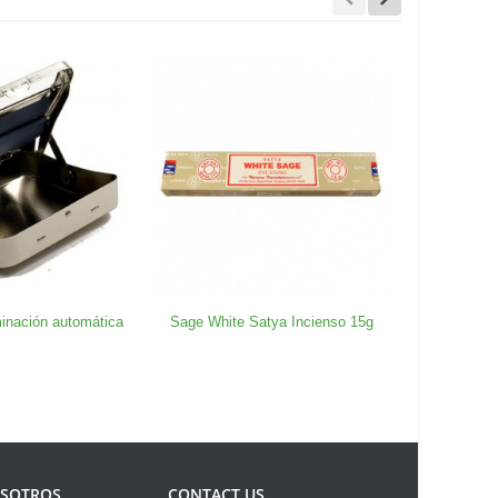
inación automática
Sage White Satya Incienso 15g
Un campo 
OSOTROS
CONTACT US