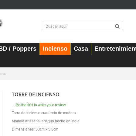
BD / Poppers
Incienso
Casa
Entretenimien
enso
TORRE DE INCIENSO
-
Be the first to write your review
Torre de incienso cuadrado de madera
Modelo artesanal antiguo hecho en India
Dimensiones: 30cm x 5,5cm