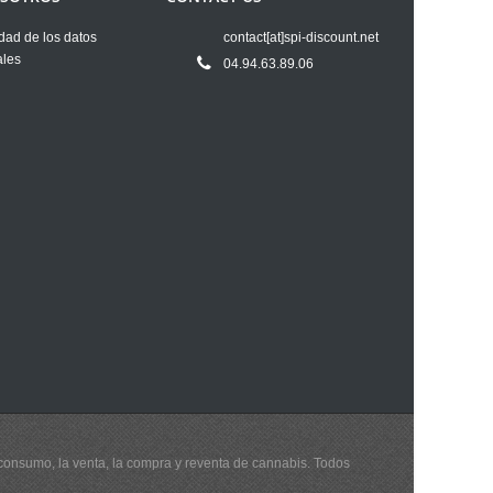
dad de los datos
contact[at]spi-discount.net
ales
04.94.63.89.06
 consumo, la venta, la compra y reventa de cannabis. Todos