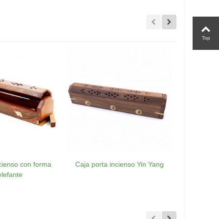
Top
ncienso con forma
Caja porta incienso Yin Yang
Porta Inc
elefante