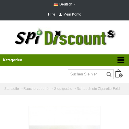
Deutsch
Hilfe
Mein Konto
Kategorien
0
Startseite
>
Raucherzubehör
>
Stopfgeräte
>
Schlauch ein Zigarette-Feld