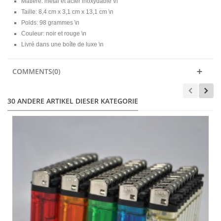
Matière: métal et acier inoxydable \n
Taille: 8,4 cm x 3,1 cm x 13,1 cm \n
Poids: 98 grammes \n
Couleur: noir et rouge \n
Livré dans une boîte de luxe \n
COMMENTS(0)
30 ANDERE ARTIKEL DIESER KATEGORIE