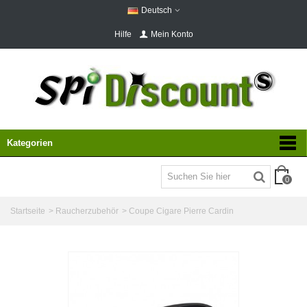
Deutsch
Hilfe
Mein Konto
Kategorien
0
Startseite
>
Raucherzubehör
>
Coupe Cigare Pierre Cardin