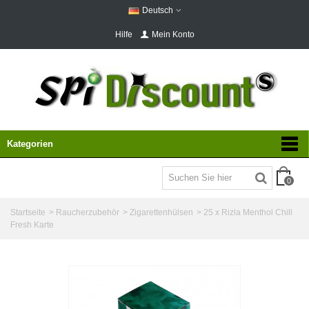
Deutsch
Hilfe
Mein Konto
Kategorien
0
Startseite
>
Raucherzubehör
>
Zigarettenhülsen
>
25 x Rizla Menthol Chill
Fresh Karte