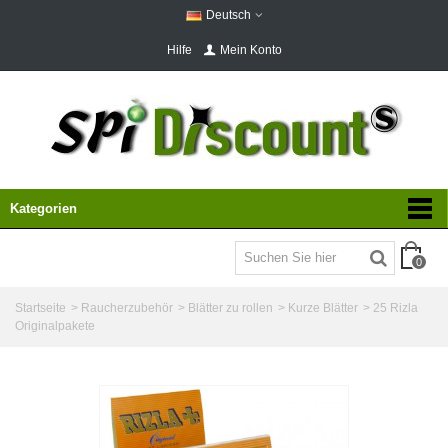
Deutsch
Hilfe
Mein Konto
Kategorien
0
Startseite
>
Raucherzubehör
>
Blätter zu rollen
>
Kurze Blätter
>
25 Rizla
Originalpakete