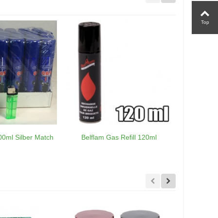
Top
00ml Silber Match
Belflam Gas Refill 120ml
Gas-