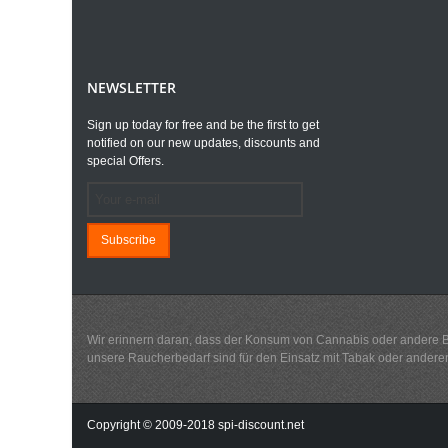
NEWSLETTER
Sign up today for free and be the first to get
notified on our new updates, discounts and
special Offers.
Subscribe
Wir erinnern daran, dass der Konsum von Cannabis oder andere Betä
unsere Raucherbedarf sind für den Einsatz mit Tabak oder andere
Copyright © 2009-2018 spi-discount.net