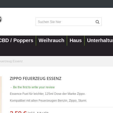
CBD / Poppers
Weihrauch
Haus
Unterhalt
euerzeug Essenz
ZIPPO FEUERZEUG ESSENZ
-
Be the first to write your review
Essence Fuel für leichter, 125ml Dose der Marke Zippo.
Kompatibel mit allen Feuerzeugen Benzin, Zippo, Sturm.