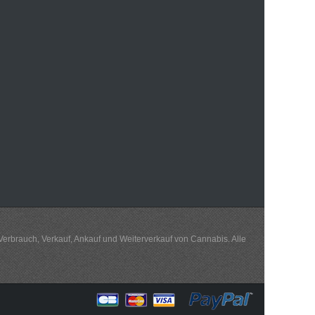
 Verbrauch, Verkauf, Ankauf und Weiterverkauf von Cannabis. Alle