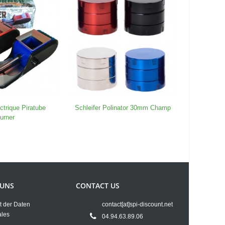
ctrique Piratube
Schleifer Polinator 30mm Champ
Schleifer
urner
 UNS
CONTACT US
t der Daten
contact[at]spi-discount.net
ales
04.94.63.89.06