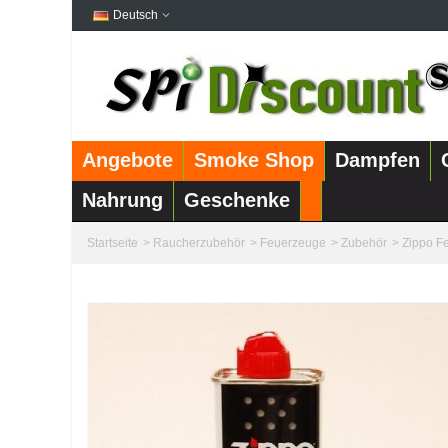
Deutsch
Angebote
Smoke Shop
Dampfen
Nahrung
Geschenke
Startseite
>
Raucherzubehör
>
Feuerzeuge
>
Zubehör
>
Zippo F