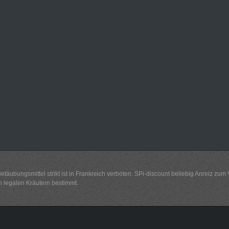
ubungsmittel strikt ist in Frankreich verboten. SPi-discount beliebig Anreiz zum
n legalen Kräutern bestimmt.