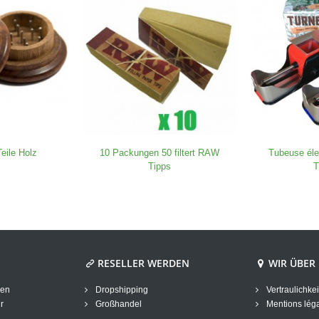
Teile Holz
10 Packungen 50 filtert RAW
Tubeuse éle
Tipps
T
RESELLER WERDEN
WIR ÜBER
gen
Dropshipping
Vertraulichkei
r
Großhandel
Mentions lég