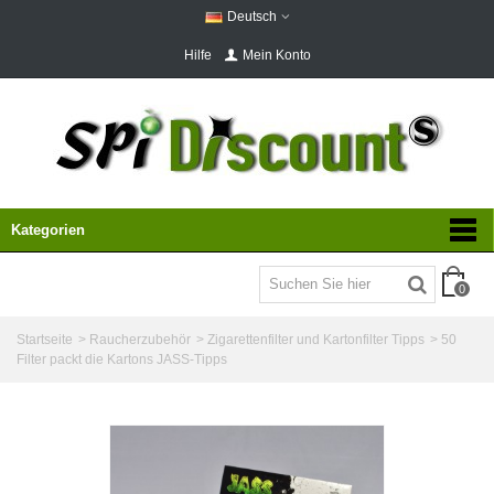
Deutsch
Hilfe
Mein Konto
Kategorien
0
Startseite
>
Raucherzubehör
>
Zigarettenfilter und Kartonfilter Tipps
>
50
Filter packt die Kartons JASS-Tipps