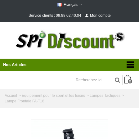
Français
Service clients : 09.88.02.40.04
Mon compte
Nos Articles
0
Accueil
>
Equipement pour le sport et les loisirs
>
Lampes Tactiques
>
Lampe Frontale FA-T18