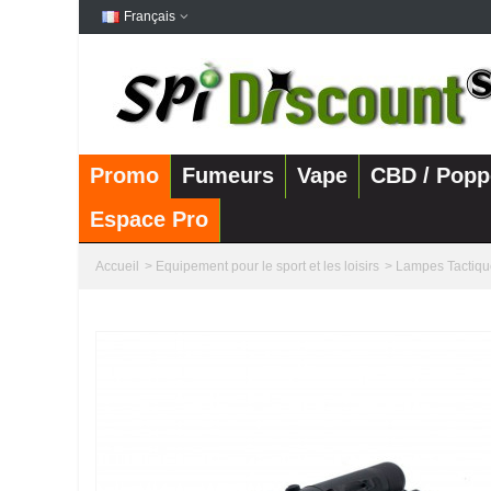
Français
Promo
Fumeurs
Vape
CBD / Popp
Espace Pro
Accueil
>
Equipement pour le sport et les loisirs
>
Lampes Tactiqu