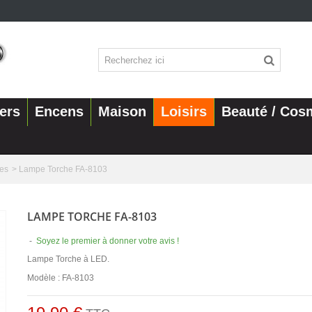
ers
Encens
Maison
Loisirs
Beauté / Cos
es
>
Lampe Torche FA-8103
LAMPE TORCHE FA-8103
-
Soyez le premier à donner votre avis !
Lampe Torche à LED.
Modèle : FA-8103