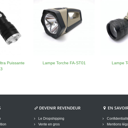
tra Puissante
Lampe Torche FA-ST01
Lampe T
L3
S
DEVENIR REVENDEUR
EN SAVOI
e
Le Dropshipping
Confidentiali
tion
Vente en gros
Mentions lég