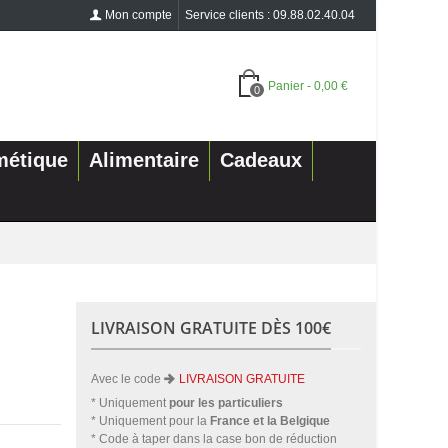
Mon compte
Service clients : 09.88.02.40.04
Panier
-
0,00 €
0
métique
Alimentaire
Cadeaux
LIVRAISON GRATUITE DÈS 100€
Avec le code
LIVRAISON GRATUITE
* Uniquement
pour les particuliers
* Uniquement pour la
France et la Belgique
* Code à taper dans la case bon de réduction