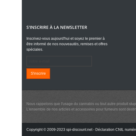
S'INSCRIRE À LA NEWSLETTER
Inscrivez-vous aujourd'hui et soyez le premier à
être informé de nos nouveautés, remises et offres
spéciales.
S'inscrire
Nous rappelons que l'usage du cannabis ou tout autre produit stup
L'ensemble de nos articles et accessoires pour fumeurs sont destiné
Copyright © 2009-2023 spi-discount.net - Déclaration CNIL numér