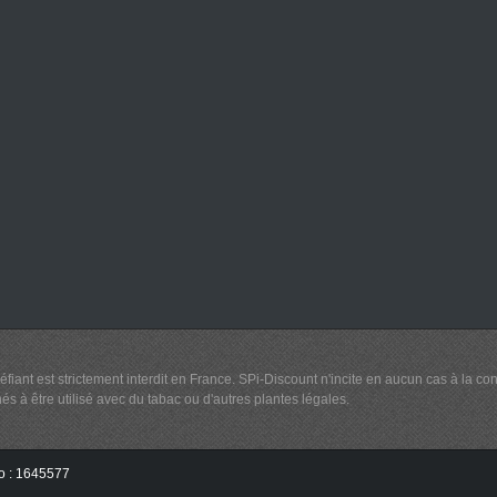
éfiant est strictement interdit en France. SPi-Discount n'incite en aucun cas à l
s à être utilisé avec du tabac ou d'autres plantes légales.
o : 1645577