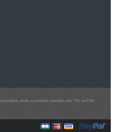
a consommation, vente ou achat de cannabis avec THC ou CBD.