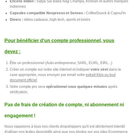
Encens indien :
Satya Sai Baba Nag Champa, Krishan et autres marques
indiennes
Capsules compatible Nespresso et Senseo :
CoffeeDusck & Capsul'in
Divers :
idées cadeaux, high tech, sports et loisirs
Pour bénéficier d'un compte professionnel, vous
devez :
Être un professionnel (Auto-entrepreneur, SARL, EURL, EIRL...)
Créer un compte sur notre site internet et indiquer
votre siret
dans la
case appropriée, nous envoyer par email votre
extrait Kbis ou tout
document officiel
Votre compte pro sera
opérationnel sous quelques minutes
après
vérification.
Pas de frais de création de compte, ni abonnement ni
engagement !
Nous rappelons à tous nos clients dropshippers qu'il est strictement interdit
d'utiliser nos textes descriptifs ainsi que nos photos sur vos sites Ecommerce