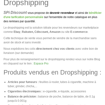
Dropshipping
SPi Discount
vous propose de
devenir revendeur
et ainsi de
bénéficier
d'une tarification personnalisée
sur l'ensemble de notre catalogue en plus
des remises par quantité.
Le dropshipping est la solution idéale pour les revendeurs sur marketplace
comme
Ebay
,
Rakuten, Cdiscount, Amazon
ou site
E-commerce
.
Cette technique de vente vous permet de vendre de la marchandise sans
avoir de stock et sans investir.
Nous expédions les colis
directement chez vos clients
avec votre bon de
livraison (sur demande)
Pour plus de renseignement sur le dropshipping rendez-vous sur notre Blog
en cliquand sur le lien :
Espace Pro
Produits vendus en Dropshipping :
Articles pour fumeurs :
feuilles à rouler, tubes à cigarette, machine à
tuber, grinder, chicha,...
Cigarettes électroniques :
e-cigarette, e-liquide, accessoires
Balance de précision :
balance de poche, balance de table, de 0.1g
jusqu'à 0.001g