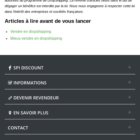
autorisés au programme de DropShipping. La revente d'articles neufs dans le but de
dégager un bénéfice est interdite par la loi. Nous nous engageons à respecter cette loi
dans l'intérêt des entreprises et sociétés françaises.
Articles à lire avant de vous lancer
Vendre en dropshipping
Mieux vendre en dropshipping
SPI DISCOUNT
INFORMATIONS
DEVENIR REVENDEUR
EN SAVOIR PLUS
CONTACT