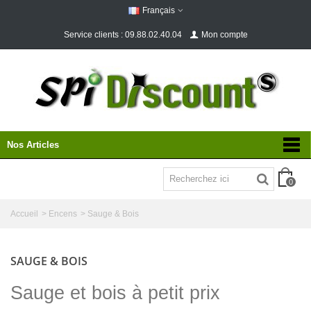
Français
Service clients : 09.88.02.40.04
Mon compte
Nos Articles
0
Accueil
>
Encens
>
Sauge & Bois
SAUGE & BOIS
Sauge et bois à petit prix