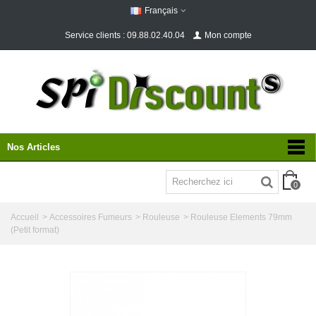
Français
Service clients : 09.88.02.40.04
Mon compte
Nos Articles
0
Accueil
>
Accessoires Fumeurs
>
Rouleuse
>
Rouleuse Elements 79mm
(Petit format)