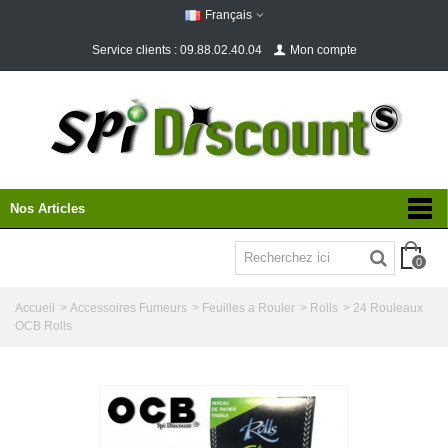
Français
Service clients : 09.88.02.40.04
Mon compte
Nos Articles
0
Accueil
>
Accessoires Fumeurs
>
Feuilles a Rouler
>
Rolls
>
24 Rouleaux
OCB Rolls