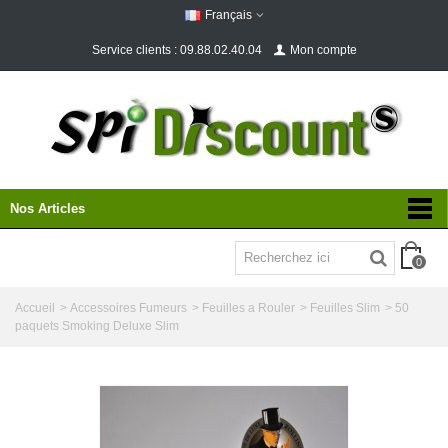
Français
Service clients : 09.88.02.40.04
Mon compte
Nos Articles
0
Accueil
>
Accessoires Fumeurs
>
Feuilles a Rouler
>
Feuilles Slim
>
50
paquets Smoking Deluxe Slim