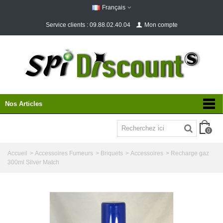
Français
Service clients : 09.88.02.40.04
Mon compte
Nos Articles
0
Accueil
>
Accessoires Fumeurs
>
Briquets
>
Accessoires
>
Recharge gaz
300ml Silver Match