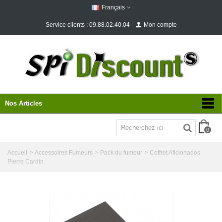
Français
Service clients : 09.88.02.40.04
Mon compte
Nos Articles
0
Accueil
>
Accessoires Fumeurs
>
Pack du fumeur
>
Coffret Aficionados
Pierre Cardin