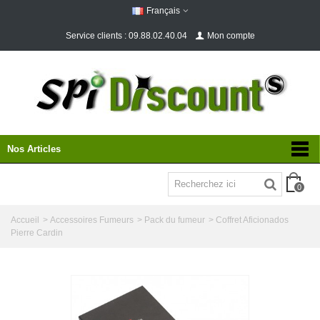
Français
Service clients : 09.88.02.40.04
Mon compte
Nos Articles
0
Accueil
>
Accessoires Fumeurs
>
Pack du fumeur
>
Coffret Aficionados
Pierre Cardin