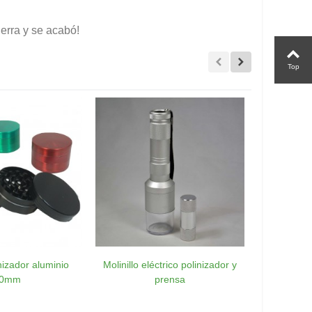
ierra y se acabó!
Top
nizador aluminio
Molinillo eléctrico polinizador y
Madera d
0mm
prensa