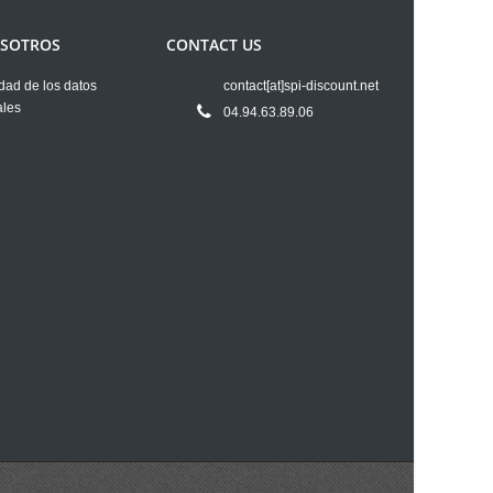
OSOTROS
CONTACT US
dad de los datos
contact[at]spi-discount.net
ales
04.94.63.89.06