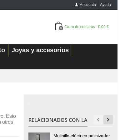
Mi cuenta
Ayuda
Carro de compras
-
0,00 €
0
to
Joyas y accesorios
.
o. Esto
RELACIONADOS CON LA
u otros
Molinillo eléctrico polinizador
P