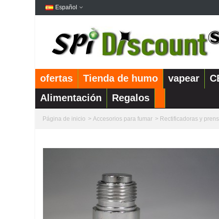
Español
ofertas
Tienda de humo
vapear
C
Alimentación
Regalos
Página de inicio
>
Accesorios para fumar
>
Rectificadoras y pren