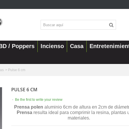
BD / Poppers
Incienso
Casa
Entretenimien
sas
>
Pulse 6 cm
PULSE 6 CM
-
Be the first to write your review
Prensa polen
aluminio 6cm de altura en 2cm de diámetr
Prensa
resulta ideal para comprimir la resina, plantas 
materiales.