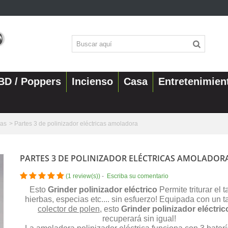
BD / Poppers
Incienso
Casa
Entretenimien
sas
>
Partes 3 de polinizador eléctricas amoladora
PARTES 3 DE POLINIZADOR ELÉCTRICAS AMOLADOR
(
1 review(s)
)
-
Escriba su comentario
Esto
Grinder polinizador eléctrico
Permite triturar el 
hierbas, especias etc.... sin esfuerzo! Equipada con un 
colector de polen
, esto
Grinder polinizador eléctric
recuperará sin igual!