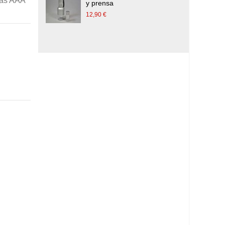
rías AAA
y prensa
7
12,90 €