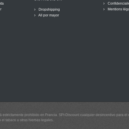
nta
Confidenciali
r
Mentions lég
Dropshipping
All por mayor
 estrictamente prohibido en Francia. SPI-Discount cualquier desincentivo para el
 el tabaco u otras hierbas legales.