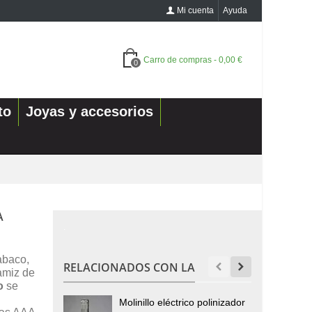
Mi cuenta
Ayuda
Carro de compras
-
0,00 €
0
to
Joyas y accesorios
A
.
tabaco,
RELACIONADOS CON LA
tamiz de
o
se
Molinillo eléctrico polinizador