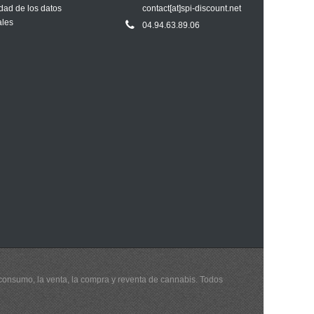
dad de los datos
contact[at]spi-discount.net
ales
04.94.63.89.06
 consumo, la venta, la compra y reventa de cannabis. Todos