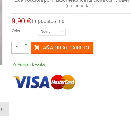
La amoladora polinizador eléctrica funciona con 3 bate
(no incluidas).
9,90 €
impuestos inc.
Color
Negro
+
AÑADIR AL CARRITO
-
Añadir a favoritos
)