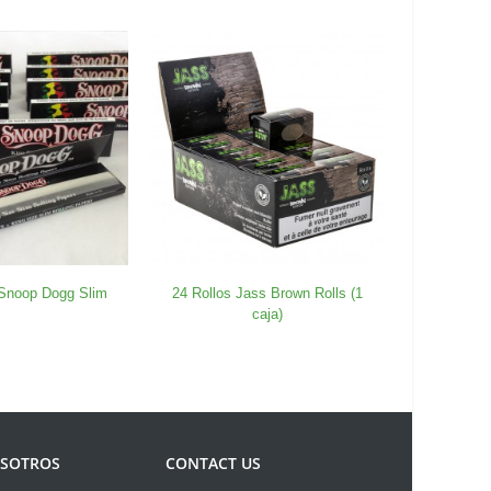
 Snoop Dogg Slim
24 Rollos Jass Brown Rolls (1
Ti
caja)
OSOTROS
CONTACT US