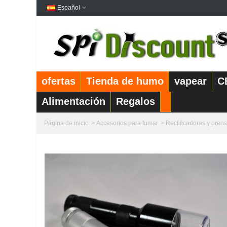
Español
ofertas
Tienda de humo
vapear
C
Alimentación
Regalos
Página de inicio
>
Accesorios para fumar
>
Rectificadoras y pren