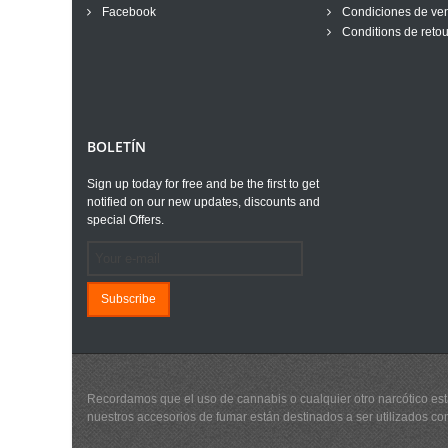
Facebook
Condiciones de ve
Conditions de retou
BOLETÍN
Sign up today for free and be the first to get
notified on our new updates, discounts and
special Offers.
Subscribe
Recordamos que el uso de cannabis o cualquier otro narcótico está
nuestros accesorios de fumar están destinados a ser utilizados con