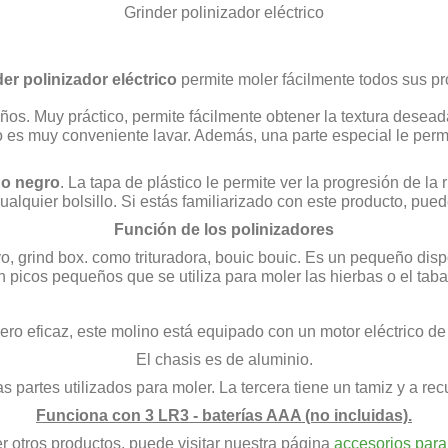
Grinder polinizador eléctrico
er polinizador eléctrico
permite moler fácilmente todos sus pr
iños. Muy práctico, permite fácilmente obtener la textura desea
to es muy conveniente lavar. Además, una parte especial le permi
 o negro
. La tapa de plástico le permite ver la progresión de la
alquier bolsillo. Si estás familiarizado con este producto, pue
Función de los polinizadores
o, grind box.
como trituradora, bouic bouic. Es un pequeño dis
n picos pequeños que se utiliza para moler las hierbas o el taba
ero eficaz, este molino está equipado con un motor eléctrico de 
El chasis es de aluminio.
 partes utilizados para moler. La tercera tiene un tamiz y a rec
Funciona con 3 LR3 - baterías AAA (no incluidas).
r otros productos, puede visitar nuestra página
accesorios par