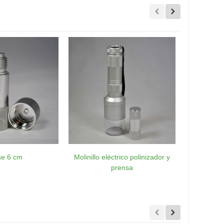
se 6 cm
Molinillo eléctrico polinizador y
Madera d
prensa