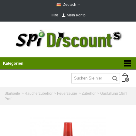
Deutsch
Hilfe
Mein Konto
Kategorien
0
Startseite
>
Raucherzubehör
>
Feuerzeuge
>
Zubehör
>
Gasfüllung 18ml
Prof