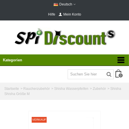
Deutsch
Hilfe
Mein Konto
Kategorien
0
Startseite
>
Raucherzubehör
>
Shisha Wasserpfeifen
>
Zubehör
>
Shisha
Shisha Größe M
VERKAUF