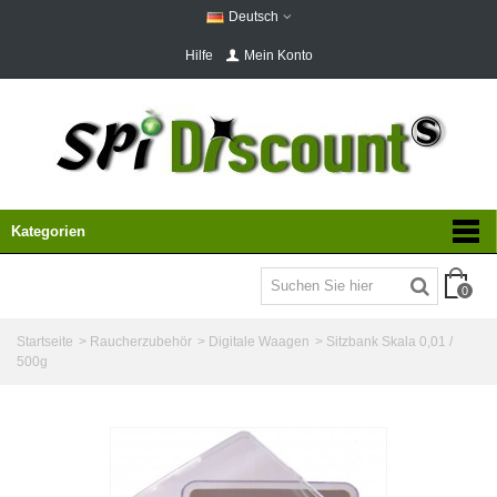
Deutsch
Hilfe
Mein Konto
Kategorien
0
Startseite
>
Raucherzubehör
>
Digitale Waagen
>
Sitzbank Skala 0,01 /
500g