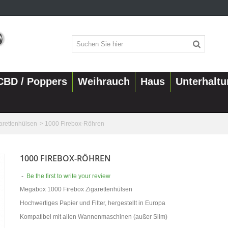
CBD / Poppers
Weihrauch
Haus
Unterhalt
arettenhülsen
>
1000 Firebox-Röhren
1000 FIREBOX-RÖHREN
-
Be the first to write your review
Megabox 1000 Firebox Zigarettenhülsen
Hochwertiges Papier und Filter, hergestellt in Europa
Kompatibel mit allen Wannenmaschinen (außer Slim)