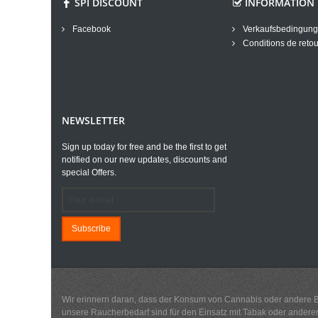
SPI DISCOUNT
INFORMATION
Facebook
Verkaufsbedingun
Conditions de retou
NEWSLETTER
Sign up today for free and be the first to get
notified on our new updates, discounts and
special Offers.
Subscribe
Wir erinnern daran, dass der Konsum von Cannabis oder andere Betä
unsere Raucherbedarf sind für den Einsatz mit Tabak oder andere