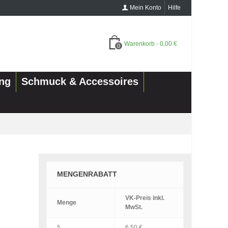
Mein Konto
Hilfe
Warenkorb
-
0,00 €
0
ung
Schmuck & Accessoires
MENGENRABATT
VK-Preis
inkl.
Menge
MwSt.
5
6,50 €