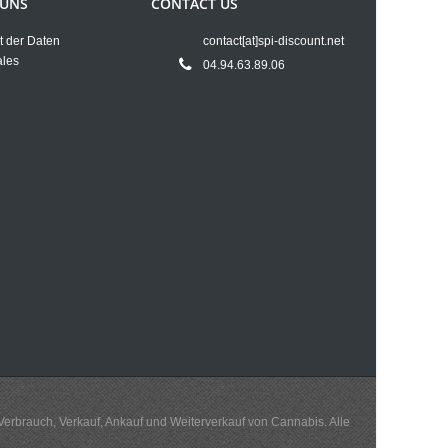
 UNS
CONTACT US
t der Daten
contact[at]spi-discount.net
ales
04.94.63.89.06
 Verbrauch, Verkauf, Ankauf und Weiterverkauf von Cannabis. Alle