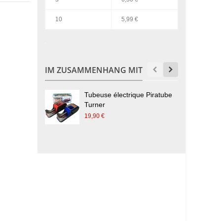
10
5,99 €
.
IM ZUSAMMENHANG MIT
Tubeuse électrique Piratube
M
Turner
3
19,90 €