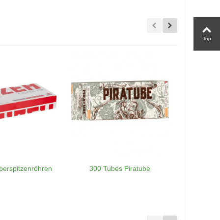
Top
lberspitzenröhren
300 Tubes Piratube
250 bio
OC