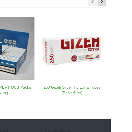
X-PERT OCB Packs
250 Gizeh Silver Tip Extra Tubes
Elektrisch
kurz)
(Papierfilter)