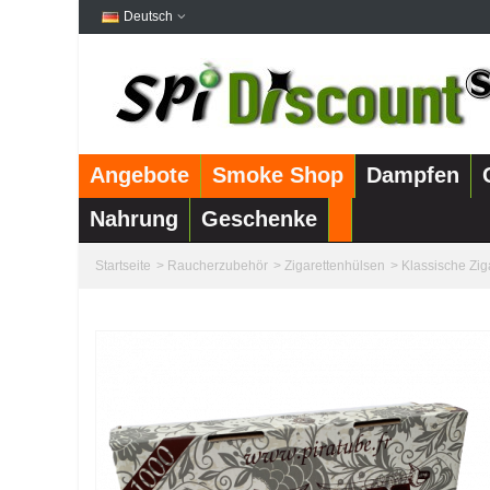
Deutsch
Angebote
Smoke Shop
Dampfen
Nahrung
Geschenke
Startseite
>
Raucherzubehör
>
Zigarettenhülsen
>
Klassische Zig