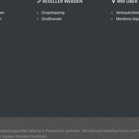
RESELLER WERDEN
WIR ÜBER
gen
Dropshipping
Vertraulichkei
r
Großhandel
Mentions lég
ubungsmittel strikt ist in Frankreich verboten. SPi-discount beliebig Anreiz zum
n legalen Kräutern bestimmt.