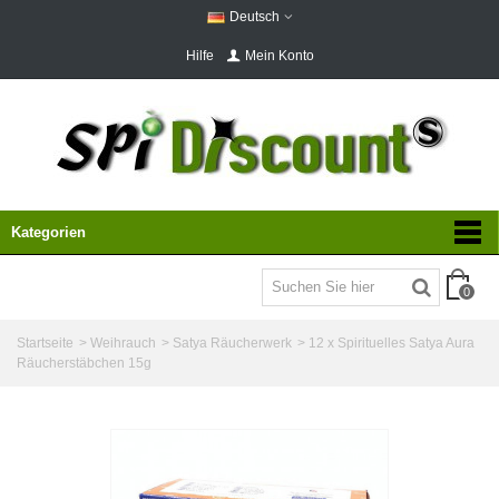
Deutsch
Hilfe
Mein Konto
Kategorien
0
Startseite
>
Weihrauch
>
Satya Räucherwerk
>
12 x Spirituelles Satya Aura
Räucherstäbchen 15g