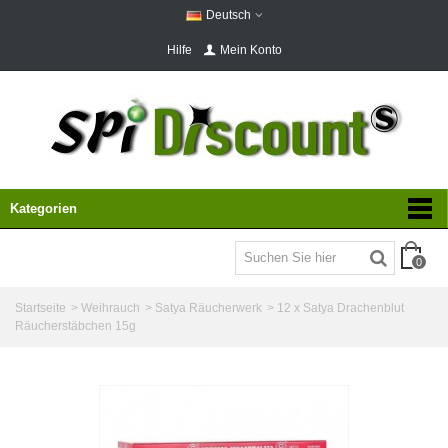
Deutsch
Hilfe
Mein Konto
Kategorien
0
Startseite
>
Weihrauch
>
Satya Räucherwerk
>
12 x Satya Drachenblut
Räucherstäbchen 15g